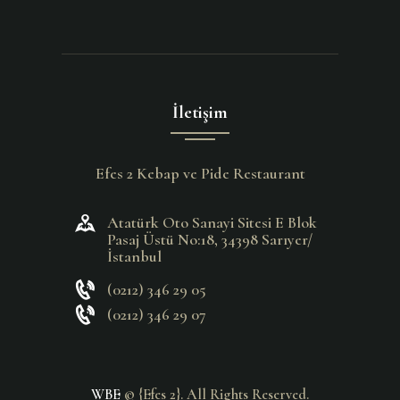
İletişim
Efes 2 Kebap ve Pide Restaurant
Atatürk Oto Sanayi Sitesi E Blok
Pasaj Üstü No:18, 34398 Sarıyer/
İstanbul
(0212) 346 29 05
(0212) 346 29 07
WBE
© {Efes 2}. All Rights Reserved.