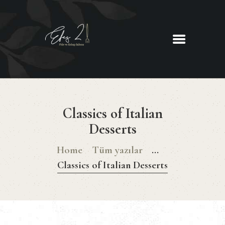
EFES 2
Pide ve Kebap Salonu
ANASAYFA
HAKKIMIZDA
Classics of Italian
MENU
Desserts
İLETIŞIM
Home
Tüm yazılar
...
Classics of Italian Desserts