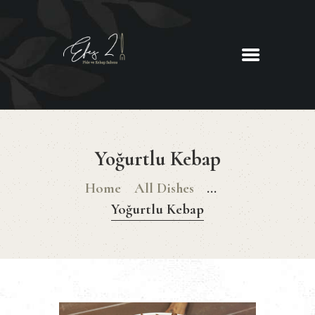
EFES 2
Pide ve Kebap Salonu
ANASAYFA
HAKKIMIZDA
Yoğurtlu Kebap
MENU
İLETIŞIM
Home
All Dishes
...
Yoğurtlu Kebap