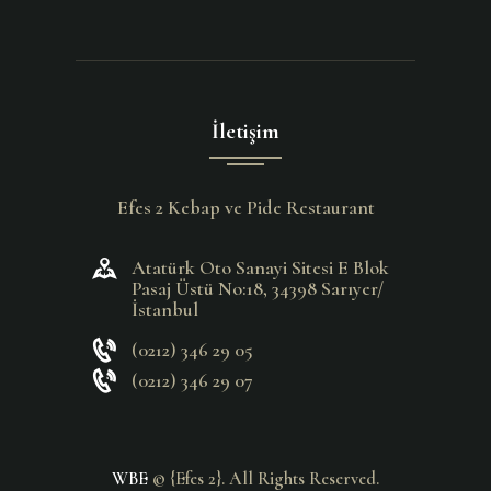
İletişim
Efes 2 Kebap ve Pide Restaurant
Atatürk Oto Sanayi Sitesi E Blok
Pasaj Üstü No:18, 34398 Sarıyer/
İstanbul
(0212) 346 29 05
(0212) 346 29 07
WBE
© {Efes 2}. All Rights Reserved.