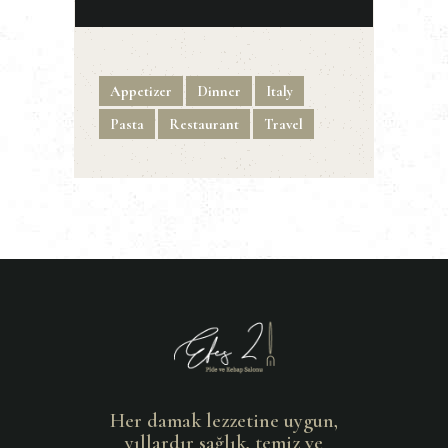
Appetizer
Dinner
Italy
Pasta
Restaurant
Travel
Her damak lezzetine uygun,
yıllardır sağlık, temiz ve