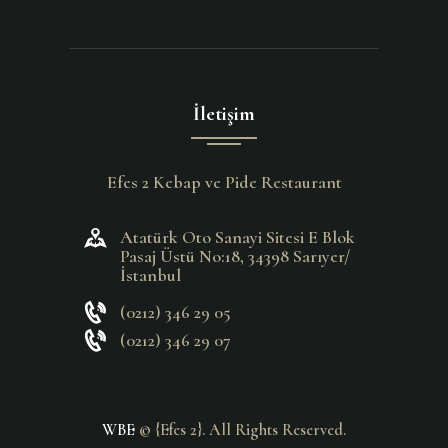
İletişim
Efes 2 Kebap ve Pide Restaurant
Atatürk Oto Sanayi Sitesi E Blok
Pasaj Üstü No:18, 34398 Sarıyer/
İstanbul
(0212) 346 29 05
(0212) 346 29 07
WBE
© {Efes 2}. All Rights Reserved.