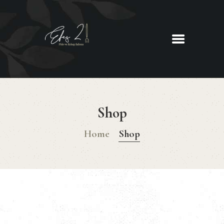
EFES 2
Pide ve Kebap Salonu
ANASAYFA
HAKKIMIZDA
Shop
MENU
İLETIŞIM
Home
Shop