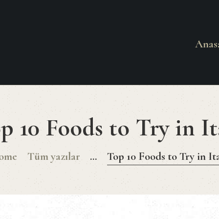
ANASAYFA
HAKKIMIZDA
Anas
EFES 2
MENU
Pide ve Kebap Salonu
İLETIŞIM
p 10 Foods to Try in It
ome
Tüm yazılar
...
Top 10 Foods to Try in It