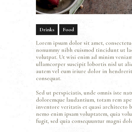
Drinks
Food
Lorem ipsum dolor sit amet, consectetue
nonummy nibh euismod tincidunt ut la
volutpat. Ut wisi enim ad minim veniam,
ullamcorper suscipit lobortis nisl ut a
autem vel eum iriure dolor in hendrerit 
consequat.
Sed ut perspiciatis, unde omnis iste na
doloremque laudantium, totam rem aper
inventore veritatis et quasi architecto b
nemo enim ipsam voluptatem, quia volupt
fugit, sed quia consequuntur magni dolo