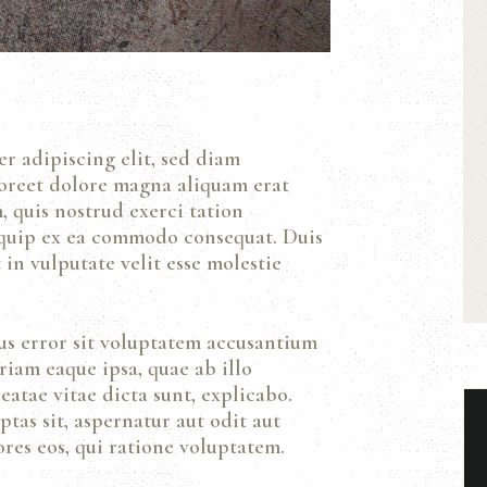
r adipiscing elit, sed diam
oreet dolore magna aliquam erat
 quis nostrud exerci tation
liquip ex ea commodo consequat. Duis
in vulputate velit esse molestie
tus error sit voluptatem accusantium
iam eaque ipsa, quae ab illo
eatae vitae dicta sunt, explicabo.
as sit, aspernatur aut odit aut
res eos, qui ratione voluptatem.