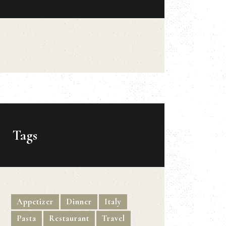
Tags
Appetizer
Dinner
Italy
Pasta
Restaurant
Travel